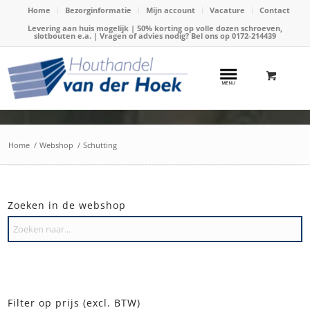
Home
Bezorginformatie
Mijn account
Vacature
Contact
Levering aan huis mogelijk | 50% korting op volle dozen schroeven,
slotbouten e.a. | Vragen of advies nodig? Bel ons op
0172-214439
Home
/
Webshop
/
Schutting
Zoeken in de webshop
Filter op prijs (excl. BTW)