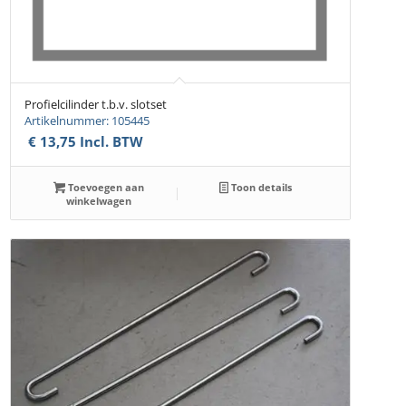
Profielcilinder t.b.v. slotset
Artikelnummer: 105445
€
13,75
Incl. BTW
Toevoegen aan
Toon details
winkelwagen