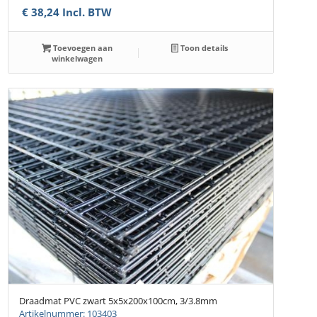
€
38,24
Incl. BTW
Toevoegen aan
Toon details
winkelwagen
Draadmat PVC zwart 5x5x200x100cm, 3/3.8mm
Artikelnummer: 103403