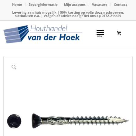
Home
Bezorginformatie
Mijn account
Vacature
Contact
Levering aan huis mogelijk | 50% korting op volle dozen schroeven,
slotbouten e.a. | Vragen of advies nodig? Bel ons op
0172-214439
Home
/
Webshop
/
Schroeven
/
Zwarte potdekselschroeven
/
Schroef RVS C2 zwartkop 5x50mm (T25)(200st)