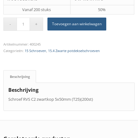
Vanaf 200 stuks
50%
Toevoegen aan winkelwagen
Artikelnummer:
400245
Categorieën:
15 Schroeven
,
15.4 Zwarte potdekselschroeven
Beschrijving
Beschrijving
Schroef RVS C2 zwartkop 5x50mm (T25)(200st)