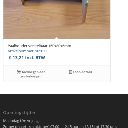
Paalhouder verstelbaar 160x80x6mm
Artikelnummer: 105072
€
13,21
Incl. BTW
Toevoegen aan
Toon details
winkelwagen
Openingstijden
Maandag t/m vrijdag:
Zomer (maart t/m oktober) 07.00 – 12.15 uur en 13.15 tot 17.30 uur.