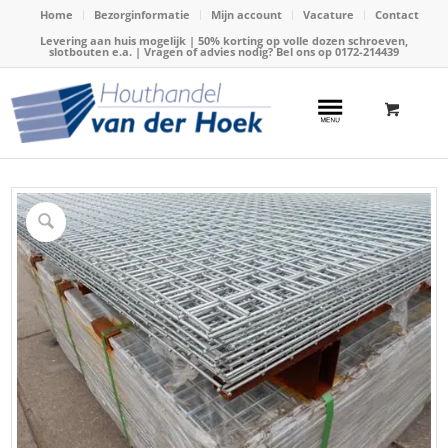
Home
Bezorginformatie
Mijn account
Vacature
Contact
Levering aan huis mogelijk | 50% korting op volle dozen schroeven,
slotbouten e.a. | Vragen of advies nodig? Bel ons op
0172-214439
Home
/
Webshop
/
Draadmatten
/
Draadmat thermisch verzinkt
/
Draadmat th. verzinkt 5x5x200x300cm, 4mm