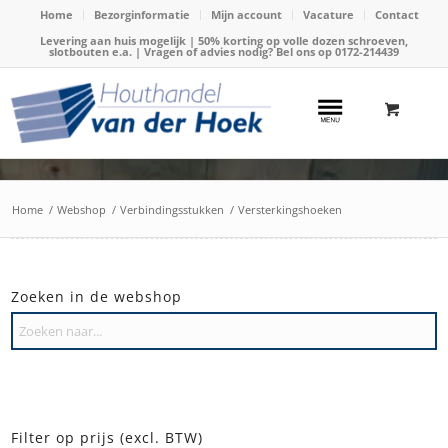
Home
Bezorginformatie
Mijn account
Vacature
Contact
Levering aan huis mogelijk | 50% korting op volle dozen schroeven,
slotbouten e.a. | Vragen of advies nodig? Bel ons op
0172-214439
Home
/
Webshop
/
Verbindingsstukken
/
Versterkingshoeken
Zoeken in de webshop
Filter op prijs (excl. BTW)