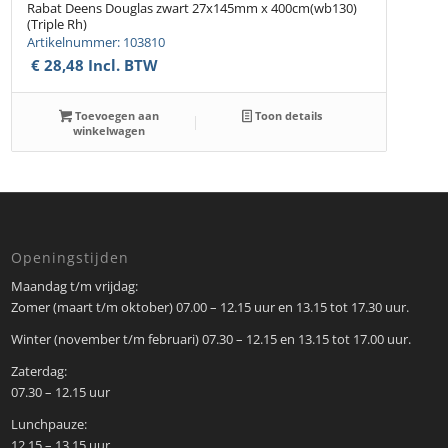
Rabat Deens Douglas zwart 27x145mm x 400cm(wb130)
(Triple Rh)
Artikelnummer: 103810
€
28,48
Incl. BTW
Toevoegen aan
Toon details
winkelwagen
Openingstijden
Maandag t/m vrijdag:
Zomer (maart t/m oktober) 07.00 – 12.15 uur en 13.15 tot 17.30 uur.
Winter (november t/m februari) 07.30 – 12.15 en 13.15 tot 17.00 uur.
Zaterdag:
07.30 – 12.15 uur
Lunchpauze:
12.15 – 13.15 uur