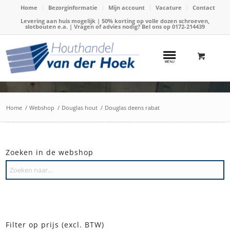
Home
Bezorginformatie
Mijn account
Vacature
Contact
Levering aan huis mogelijk | 50% korting op volle dozen schroeven,
slotbouten e.a. | Vragen of advies nodig? Bel ons op
0172-214439
Home
/
Webshop
/
Douglas hout
/
Douglas deens rabat
Zoeken in de webshop
Filter op prijs (excl. BTW)