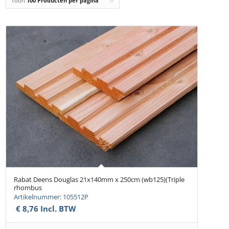
Toon
100 Producten per pagina
Rabat Deens Douglas 21x140mm x 250cm (wb125)(Triple
rhombus
Artikelnummer: 105512P
€
8,76
Incl. BTW