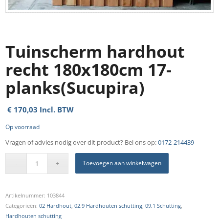
Tuinscherm hardhout
recht 180x180cm 17-
planks(Sucupira)
€
170,03
Incl. BTW
Op voorraad
Vragen of advies nodig over dit product? Bel ons op:
0172-214439
Toevoegen aan winkelwagen
Artikelnummer:
103844
Categorieën:
02 Hardhout
,
02.9 Hardhouten schutting
,
09.1 Schutting
,
Hardhouten schutting