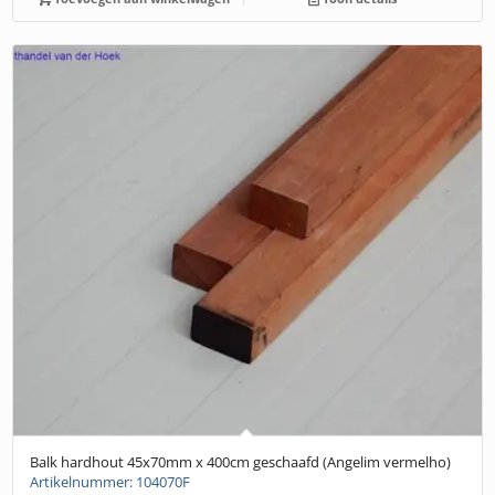
Balk hardhout 45x70mm x 400cm geschaafd (Angelim vermelho)
Artikelnummer: 104070F