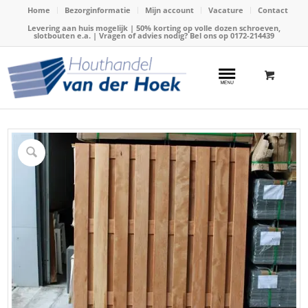
Home
Bezorginformatie
Mijn account
Vacature
Contact
Levering aan huis mogelijk | 50% korting op volle dozen schroeven,
slotbouten e.a. | Vragen of advies nodig? Bel ons op
0172-214439
Home
/
Webshop
/
Hardhout
/
Hardhouten schutting
/
Tuinscherm hardhout recht 180x180cm 17-planks(Sucupira)