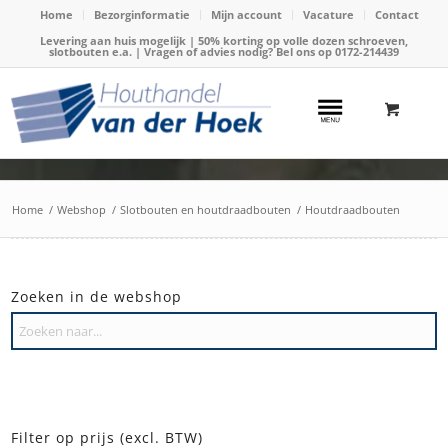
Home
Bezorginformatie
Mijn account
Vacature
Contact
Levering aan huis mogelijk | 50% korting op volle dozen schroeven,
slotbouten e.a. | Vragen of advies nodig? Bel ons op
0172-214439
Home
/
Webshop
/
Slotbouten en houtdraadbouten
/
Houtdraadbouten
Zoeken in de webshop
Filter op prijs (excl. BTW)