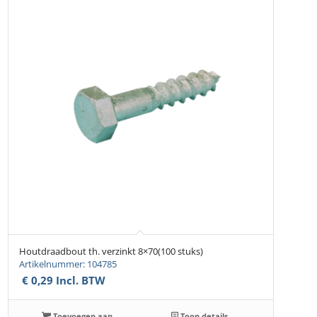
Houtdraadbout th. verzinkt 8×70(100 stuks)
Artikelnummer: 104785
€
0,29
Incl. BTW
Toevoegen aan
Toon details