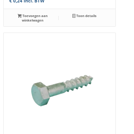
€
0,24
Incl. BTW
Toevoegen aan
Toon details
winkelwagen