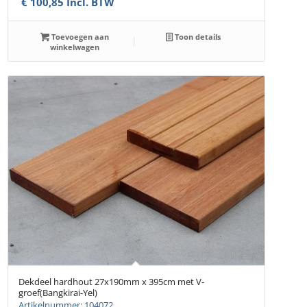
€
100,85
Incl. BTW
Toevoegen aan
Toon details
winkelwagen
Dekdeel hardhout 27x190mm x 395cm met V-
groef(Bangkirai-Yel)
Artikelnummer: 104072