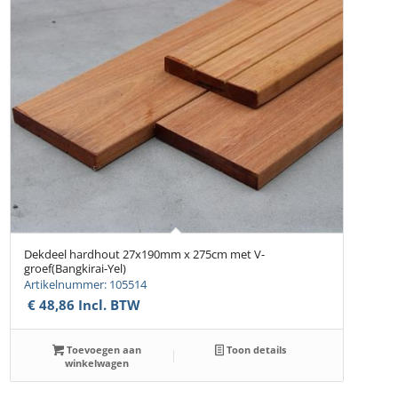
Dekdeel hardhout 27x190mm x 275cm met V-
groef(Bangkirai-Yel)
Artikelnummer: 105514
€
48,86
Incl. BTW
Toevoegen aan
Toon details
winkelwagen