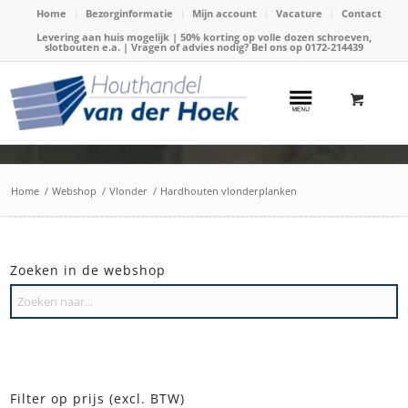
Home
Bezorginformatie
Mijn account
Vacature
Contact
Levering aan huis mogelijk | 50% korting op volle dozen schroeven,
slotbouten e.a. | Vragen of advies nodig? Bel ons op
0172-214439
Home
/
Webshop
/
Vlonder
/
Hardhouten vlonderplanken
Zoeken in de webshop
Filter op prijs (excl. BTW)