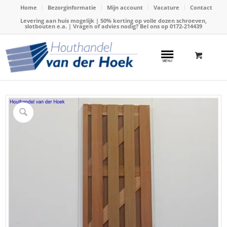
Home
Bezorginformatie
Mijn account
Vacature
Contact
Levering aan huis mogelijk | 50% korting op volle dozen schroeven,
slotbouten e.a. | Vragen of advies nodig? Bel ons op
0172-214439
Home
/
Webshop
/
Hardhout
/
Hardhouten poortdeur
/
Tuindeur houtframe hardhout 180x100cm (Bangkirai)