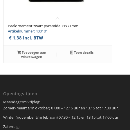
Paalornament zwart pyramide 71x71mm
Artikelnummer: 400101
€
1,38
Incl. BTW
Toevoegen aan
Toon details
winkelwagen
Openingstijden
Maandag t/m vrijdag:
Zomer (maart t/m oktober) 07.00 – 12.15 uur en 13.15 tot 17.30 uur.
Winter (november t/m februari) 07.30 – 12.15 en 13.15 tot 17.00 uur.
Zaterdag: