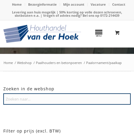
Home
Bezorginformatie
Mijn account
Vacature
Contact
Levering aan huis mogelijk | 50% korting op volle dozen schroeven,
slotbouten e.a. | Vragen of advies nodig? Bel ons op
0172-214439
Home
/
Webshop
/
Paalhouders en betonpoeren
/
Paalornament/paalkap
Zoeken in de webshop
Filter op prijs (excl. BTW)