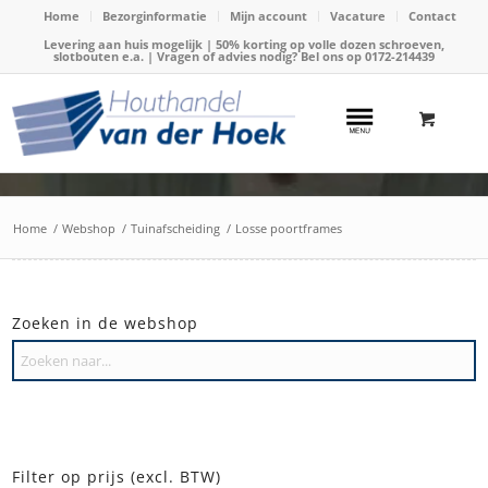
Home
Bezorginformatie
Mijn account
Vacature
Contact
Levering aan huis mogelijk | 50% korting op volle dozen schroeven,
slotbouten e.a. | Vragen of advies nodig? Bel ons op
0172-214439
Home
/
Webshop
/
Tuinafscheiding
/
Losse poortframes
Zoeken in de webshop
Filter op prijs (excl. BTW)