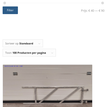
Filter
Prijs:
€ 40
—
€ 90
Sorteer op
Standaard
Toon
100 Producten per pagina