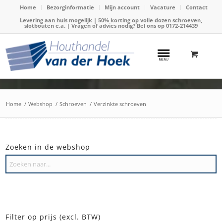
Home
Bezorginformatie
Mijn account
Vacature
Contact
Levering aan huis mogelijk | 50% korting op volle dozen schroeven,
slotbouten e.a. | Vragen of advies nodig? Bel ons op
0172-214439
Home
/
Webshop
/
Schroeven
/
Verzinkte schroeven
Zoeken in de webshop
Filter op prijs (excl. BTW)