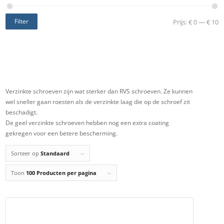
Filter
Prijs:
€ 0
—
€ 10
Verzinkte schroeven zijn wat sterker dan RVS schroeven. Ze kunnen
wel sneller gaan roesten als de verzinkte laag die op de schroef zit
beschadigt.
De geel verzinkte schroeven hebben nog een extra coating
gekregen voor een betere bescherming.
Sorteer op
Standaard
Toon
100 Producten per pagina