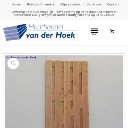
Home
Bezorginformatie
Mijn account
Vacature
Contact
Levering aan huis mogelijk | 50% korting op volle dozen schroeven,
slotbouten e.a. | Vragen of advies nodig? Bel ons op
0172-214439
Home
/
Webshop
/
Douglas hout
/
Douglas poortdeur
/
Tuindeur houtframe Douglas 180x100cm