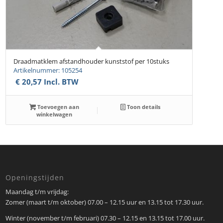
Draadmatklem afstandhouder kunststof per 10stuks
Artikelnummer: 105254
€
20,57
Incl. BTW
Toevoegen aan
Toon details
winkelwagen
Openingstijden
Maandag t/m vrijdag:
Zomer (maart t/m oktober) 07.00 – 12.15 uur en 13.15 tot 17.30 uur.
Winter (november t/m februari) 07.30 – 12.15 en 13.15 tot 17.00 uur.