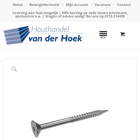
Home
Bezorginformatie
Mijn account
Vacature
Contact
Levering aan huis mogelijk | 50% korting op volle dozen schroeven,
slotbouten e.a. | Vragen of advies nodig? Bel ons op
0172-214439
Home
/
Webshop
/
Schroeven
/
Verzinkte schroeven
/
Schroef verzinkt, 6x100mm (T30)(stuks) verkoop per doos