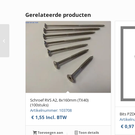
Gerelateerde producten
Schroef verzinkt,
5x20mm (T25) (500
stuks)
Schroef RVS A2, 8x160mm (TX40)
(100stuks)
Artikelnummer: 103708
Bits PZD
€
1,55
Incl. BTW
Artikel
€
0,97
Toevoegen aan
Toon details