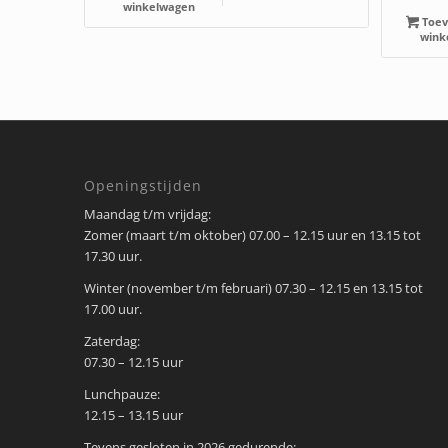
winkelwagen
Toev
wink
Openingstijden
Maandag t/m vrijdag:
Zomer (maart t/m oktober) 07.00 – 12.15 uur en 13.15 tot
17.30 uur.
Winter (november t/m februari) 07.30 – 12.15 en 13.15 tot
17.00 uur.
Zaterdag:
07.30 – 12.15 uur
Lunchpauze:
12.15 – 13.15 uur
Tevens gesloten in 2026 gedurende: