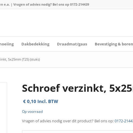
n e.a. | Vragen of advies nodig? Bel ons op
0172-214439
hoeiing
Dakbedekking
Draadmat/gaas
Bevestiging & bore
inkt, 5x25mm (T25) (stuks)
Schroef verzinkt, 5x2
€
0,10
Incl. BTW
Op voorraad
Vragen of advies nodig over dit product? Bel ons op:
0172-2144