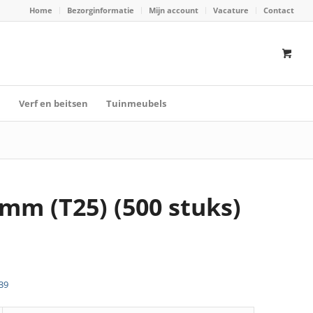
Home
Bezorginformatie
Mijn account
Vacature
Contact
n
Verf en beitsen
Tuinmeubels
5mm (T25) (500 stuks)
39