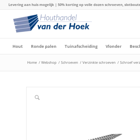
Levering aan huis mogelijk | 50% korting op volle dozen schroeven, slotboute
Hout
Ronde palen
Tuinafscheiding
Vlonder
Besc
Home
/
Webshop
/
Schroeven
/
Verzinkte schroeven
/
Schroef verz