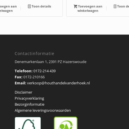
oegen aan
Toon details
Toevoegen aan
Toon de
elwagen
winkelwagen
Contactinformatie
Denemarkenlaan 1, 2391 PZ Hazerswoude
Telefoon:
0172-214 439
Fax:
0172-210166
Email:
verkoop@houthandelvanderhoek.nl
Disclaimer
Privacyverklaring
Bezorginformatie
Algemene leveringsvoorwaarden