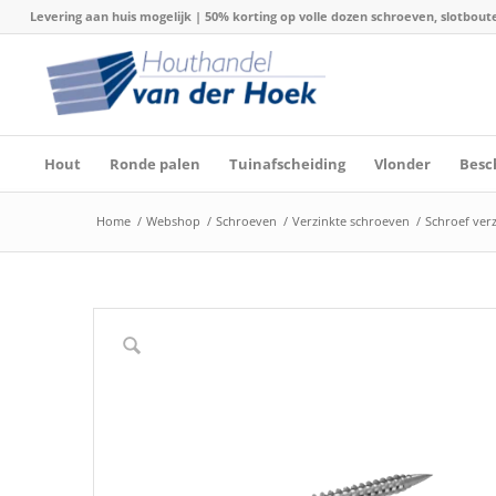
Levering aan huis mogelijk | 50% korting op volle dozen schroeven, slotboute
Hout
Ronde palen
Tuinafscheiding
Vlonder
Besc
Home
/
Webshop
/
Schroeven
/
Verzinkte schroeven
/
Schroef verz