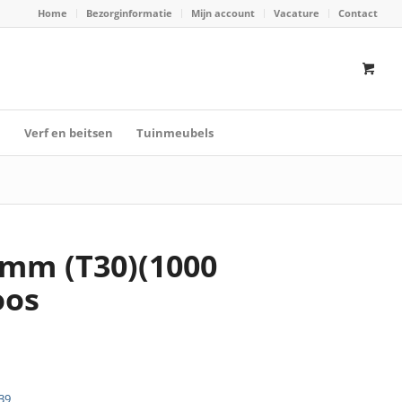
Home
Bezorginformatie
Mijn account
Vacature
Contact
n
Verf en beitsen
Tuinmeubels
0mm (T30)(1000
oos
39