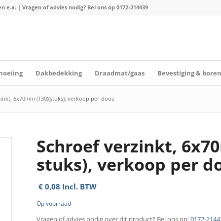
n e.a. | Vragen of advies nodig? Bel ons op
0172-214439
hoeiing
Dakbedekking
Draadmat/gaas
Bevestiging & bore
inkt, 6x70mm (T30)(stuks), verkoop per doos
Schroef verzinkt, 6x7
stuks), verkoop per d
€
0,08
Incl. BTW
Op voorraad
Vragen of advies nodig over dit product? Bel ons op:
0172-2144