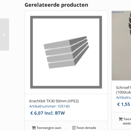
Gerelateerde producten
Schroef verzinkt,
6x80mm (T30)(1000
stuks) verkoop per
doos
Schroef
(100stuk
Artikel
Krachtbit TX30 50mm (VPE2)
€
1,55
Artikelnummer: 105140
€
6,07
Incl. BTW
Toev
wink
Toevoegen aan
Toon details