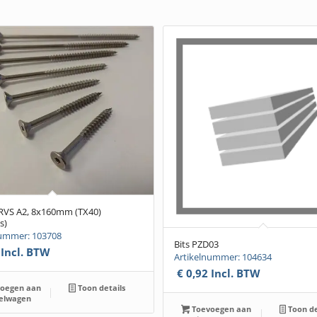
 RVS A2, 8x160mm (TX40)
s)
nummer: 103708
Bits PZD03
Incl. BTW
Artikelnummer: 104634
€
0,92
Incl. BTW
oegen aan
Toon details
elwagen
Toevoegen aan
Toon de