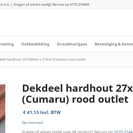
n e.a. | Vragen of advies nodig? Bel ons op
0172-214439
hoeiing
Dakbedekking
Draadmat/gaas
Bevestiging & bore
eel hardhout 27x190mm x 210cm (Cumaru) rood outlet
Dekdeel hardhout 27
(Cumaru) rood outlet
€
41,13
Incl. BTW
Op voorraad
Vragen of advies nodig over dit product? Bel ons op:
0172-2144