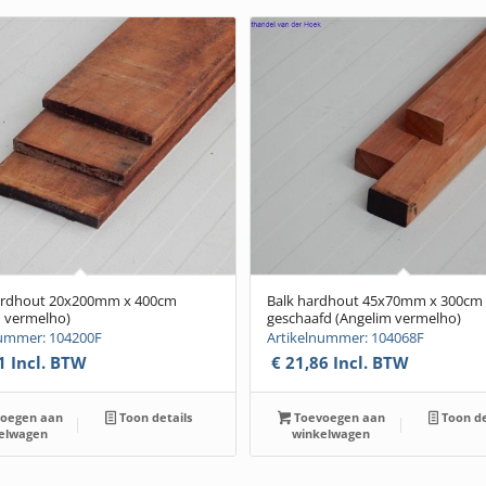
ardhout 20x200mm x 400cm
Balk hardhout 45x70mm x 300cm
m vermelho)
geschaafd (Angelim vermelho)
nummer: 104200F
Artikelnummer: 104068F
1
Incl. BTW
€
21,86
Incl. BTW
oegen aan
Toon details
Toevoegen aan
Toon de
elwagen
winkelwagen