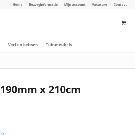
Home
Bezorginformatie
Mijn account
Vacature
Contact
n
Verf en beitsen
Tuinmeubels
x190mm x 210cm
39