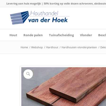
Levering aan huis mogelijk | 50% korting op volle dozen schroeven, slotboute
Hout
Ronde palen
Tuinafscheiding
Vlonder
Besc
Home
/
Webshop
/
Hardhout
/
Hardhouten vlonderplanken
/
Dekd