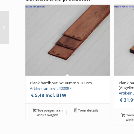
Slotbout e. verzinkt
12×120(25 stuks)
Plank hardhout 6x100mm x 300cm
Plank h
(Angeli
Artikelnummer: 400097
Artikel
€
5,48
Incl. BTW
€
31,9
Toevoegen aan
Toon details
winkelwagen
Toev
wink