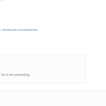
r
,
Hardhouten vlonderplanken
t
 Nu in de aanbieding.