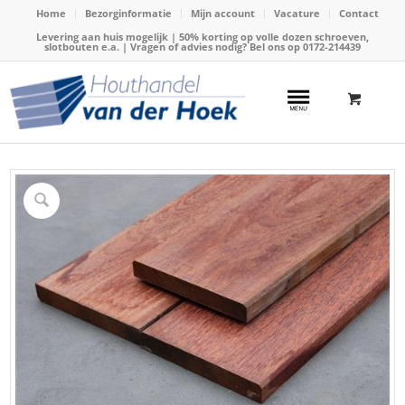
Home
Bezorginformatie
Mijn account
Vacature
Contact
Levering aan huis mogelijk | 50% korting op volle dozen schroeven,
slotbouten e.a. | Vragen of advies nodig? Bel ons op
0172-214439
Home
/
Webshop
/
Hardhout
/
Hardhouten vlonderplanken
/
Dekdeel hardhout 27x190mm x 250cm (Cumaru) rood