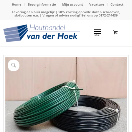
Home
Bezorginformatie
Mijn account
Vacature
Contact
Levering aan huis mogelijk | 50% korting op volle dozen schroeven,
slotbouten e.a. | Vragen of advies nodig? Bel ons op
0172-214439
Home
/
Webshop
/
Gaas en draad
/
Draad
/
Draad geplastificeerd 2,7/3,5mm mtr (groen)