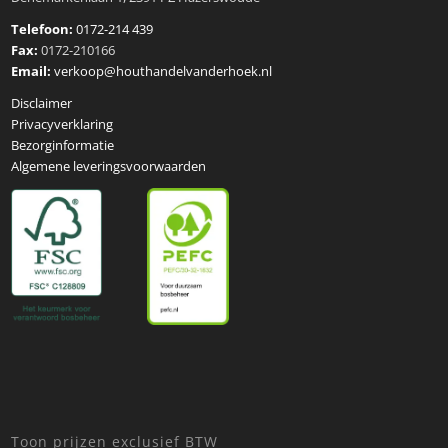
Telefoon:
0172-214 439
Fax:
0172-210166
Email:
verkoop@houthandelvanderhoek.nl
Disclaimer
Privacyverklaring
Bezorginformatie
Algemene leveringsvoorwaarden
Toon prijzen exclusief BTW