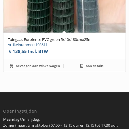
Tuingaas Eurofence PVC groen 5x10x180cmx25m
Artikelnummer: 103611
€
138,55
Incl. BTW
Toevoegen aan winkelwagen
Toon details
Openingstijden
Maandag t/m vrijdag:
Zomer (maart t/m oktober) 07.00 – 12.15 uur en 13.15 tot 17.30 uur.