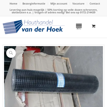
Home
Bezorginformatie
Mijn account
Vacature
Contact
Levering aan huis mogelijk | 50% korting op volle dozen schroeven,
slotbouten e.a. | Vragen of advies nodig? Bel ons op
0172-214439
Home
/
Webshop
/
Gaas en draad
/
Tuingaas
/
Gaas PVC zwart 19x19mmx100cmx25m, 0.8/1.1mm