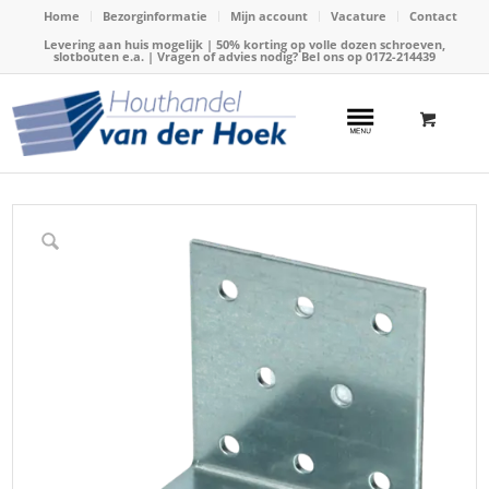
Home
Bezorginformatie
Mijn account
Vacature
Contact
Levering aan huis mogelijk | 50% korting op volle dozen schroeven,
slotbouten e.a. | Vragen of advies nodig? Bel ons op
0172-214439
Home
/
Webshop
/
Verbindingsstukken
/
Versterkingshoeken
/
Versterkingshoek mm verzinkt (stuks)