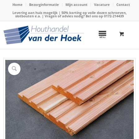
Home
Bezorginformatie
Mijn account
Vacature
Contact
Levering aan huis mogelijk | 50% korting op volle dozen schroeven,
slotbouten e.a. | Vragen of advies nodig? Bel ons op
0172-214439
Home
/
Webshop
/
Douglas hout
/
Douglas deens rabat
/
Rabat Deens Douglas 27x145mm x 400cm (wb130)(Triple Rhombus)