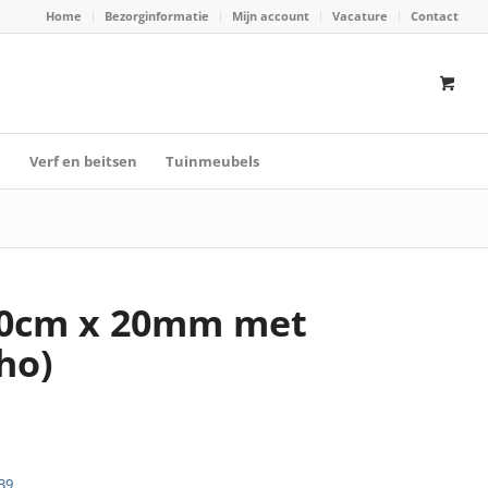
Home
Bezorginformatie
Mijn account
Vacature
Contact
n
Verf en beitsen
Tuinmeubels
00cm x 20mm met
ho)
39