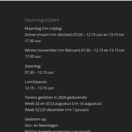
Openingstijden
Maandag t/m vrijdag:
Zomer (maart t/m oktober) 07.00 – 12.15 uur en 13.15 tot
17.30 uur.
Winter (november t/m februari) 07.30 – 12.15 en 13.15 tot
17.00 uur.
Zaterdag:
07.30 – 12.15 uur
Lunchpauze:
12.15 – 13.15 uur
Tevens gesloten in 2026 gedurende:
Week 32 en 33 (3 augustus t/m 14 augustus)
Week 52 (25 december t/m 1 januari)
Gesloten op:
Zon- en feestdagen
Biddag (tweede woensdag van maart)