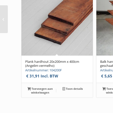
Schot hardhout
60x300cm x 20mm met
doek (Angelim
vermelho)
Plank hardhout 20x200mm x 400cm
Balk ha
(Angelim vermelho)
geschaaf
Artikelnummer: 104200F
Artikel
€
31,91
Incl. BTW
€
5,65
Toevoegen aan
Toon details
Toev
winkelwagen
wink