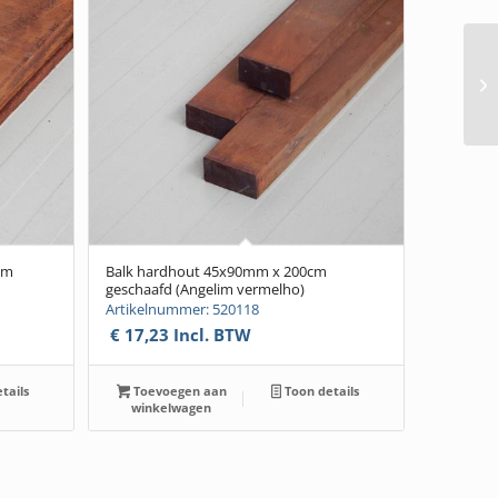
cm
Balk hardhout 45x90mm x 200cm
geschaafd (Angelim vermelho)
Artikelnummer: 520118
€
17,23
Incl. BTW
tails
Toevoegen aan
Toon details
winkelwagen