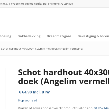
n e.a. | Vragen of advies nodig? Bel ons op
0172-214439
hoeiing
Dakbedekking
Draadmat/gaas
Bevestiging & bore
/
Schot hardhout 40x300cm x 20mm met doek (Angelim vermelho)
Schot hardhout 40x3
doek (Angelim vermel
€
64,90
Incl. BTW
6 op voorraad
Vragen of advies nodig over dit product? Bel ons op:
0172-2144