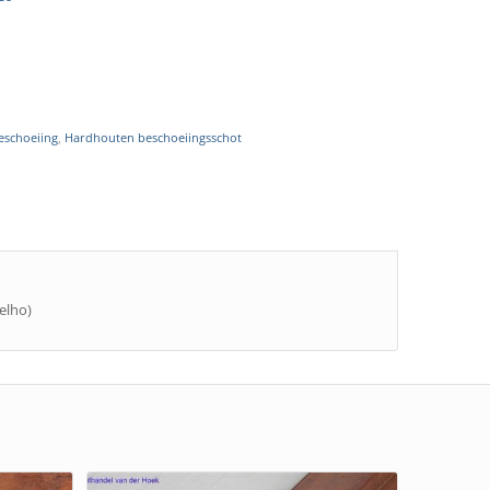
eschoeiing
,
Hardhouten beschoeiingsschot
elho)