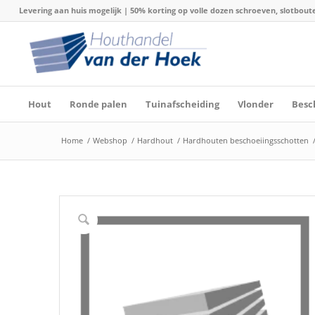
Levering aan huis mogelijk | 50% korting op volle dozen schroeven, slotboute
Hout
Ronde palen
Tuinafscheiding
Vlonder
Besc
Home
/
Webshop
/
Hardhout
/
Hardhouten beschoeiingsschotten