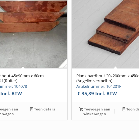
rdhout 45x90mm x 60cm
Plank hardhout 20x200mm x 450
d (Ruiter)
(Angelim vermelho)
nummer: 104078
Artikelnummer: 104201F
Incl. BTW
€
35,89
Incl. BTW
oegen aan
Toon details
Toevoegen aan
Toon de
elwagen
winkelwagen