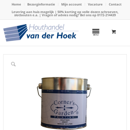
Home
Bezorginformatie
Mijn account
Vacature
Contact
Levering aan huis mogelijk | 50% korting op volle dozen schroeven,
slotbouten e.a. | Vragen of advies nodig? Bel ons op
0172-214439
Home
/
Webshop
/
Verf en Beitsen
/
Beits corners garden
/
CG Houtteer zwart liter