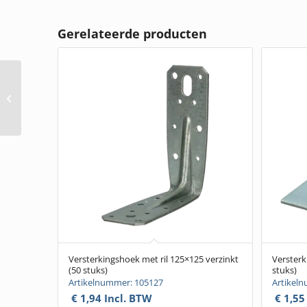
Gerelateerde producten
Drempelhoek verz.
20×160 mm. (25 stuks)
Versterkingshoek met ril 125×125 verzinkt
Versterk
(50 stuks)
stuks)
Artikelnummer: 105127
Artikel
€
1,94
Incl. BTW
€
1,55