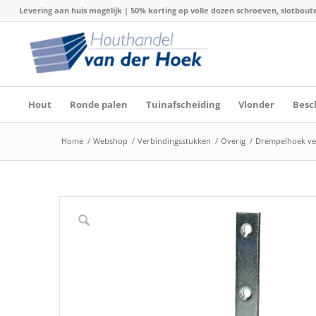
Levering aan huis mogelijk | 50% korting op volle dozen schroeven, slotboute
Hout
Ronde palen
Tuinafscheiding
Vlonder
Besc
Home
/
Webshop
/
Verbindingsstukken
/
Overig
/
Drempelhoek ver