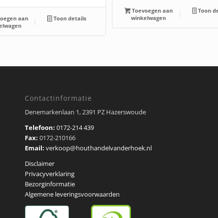
Toevoegen aan
Toon de
winkelwagen
oegen aan
Toon details
elwagen
Contactinformatie
Denemarkenlaan 1, 2391 PZ Hazerswoude
Telefoon:
0172-214 439
Fax:
0172-210166
Email:
verkoop@houthandelvanderhoek.nl
Disclaimer
Privacyverklaring
Bezorginformatie
Algemene leveringsvoorwaarden