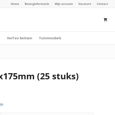
Home
Bezorginformatie
Mijn account
Vacature
Contact
n
Verf en beitsen
Tuinmeubels
x175mm (25 stuks)
39