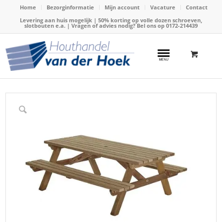
Home
Bezorginformatie
Mijn account
Vacature
Contact
Levering aan huis mogelijk | 50% korting op volle dozen schroeven,
slotbouten e.a. | Vragen of advies nodig? Bel ons op
0172-214439
Home
/
Webshop
/
Tuinmeubels
/
Picknicktafels
/
Picknicktafel 200x160cm, hardhout (Talen 0418)