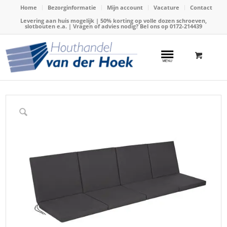
Home
Bezorginformatie
Mijn account
Vacature
Contact
Levering aan huis mogelijk | 50% korting op volle dozen schroeven,
slotbouten e.a. | Vragen of advies nodig? Bel ons op
0172-214439
Home
/
Webshop
/
Tuinmeubels
/
Tuinkussens
/
4-zitskussen antraciet (Talen 03511)