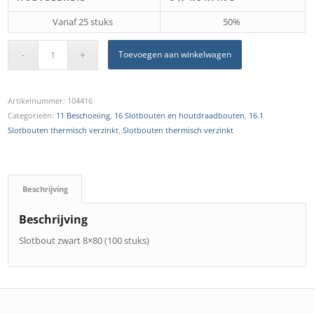
Vanaf 25 stuks
50%
Toevoegen aan winkelwagen
Artikelnummer:
104416
Categorieën:
11 Beschoeiing
,
16 Slotbouten en houtdraadbouten
,
16.1
Slotbouten thermisch verzinkt
,
Slotbouten thermisch verzinkt
Beschrijving
Beschrijving
Slotbout zwart 8×80 (100 stuks)