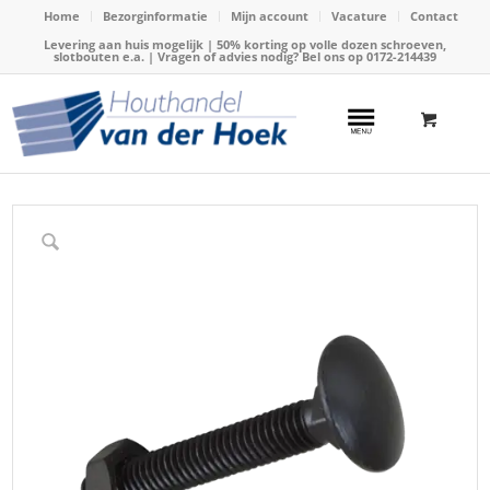
Home
Bezorginformatie
Mijn account
Vacature
Contact
Levering aan huis mogelijk | 50% korting op volle dozen schroeven,
slotbouten e.a. | Vragen of advies nodig? Bel ons op
0172-214439
Home
/
Webshop
/
Slotbouten en houtdraadbouten
/
Slotbouten thermisch verzinkt
/
Slotbout zwart 8×(stuks)