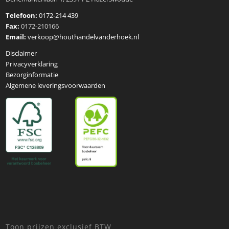
Telefoon:
0172-214 439
Fax:
0172-210166
Email:
verkoop@houthandelvanderhoek.nl
Disclaimer
Privacyverklaring
Bezorginformatie
Algemene leveringsvoorwaarden
Toon prijzen exclusief BTW