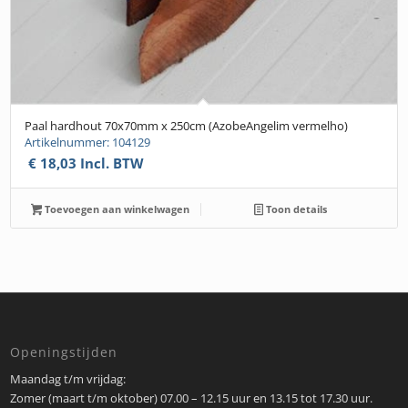
Paal hardhout 70x70mm x 250cm (AzobeAngelim vermelho)
Artikelnummer: 104129
€
18,03
Incl. BTW
Toevoegen aan winkelwagen
Toon details
Openingstijden
Maandag t/m vrijdag:
Zomer (maart t/m oktober) 07.00 – 12.15 uur en 13.15 tot 17.30 uur.