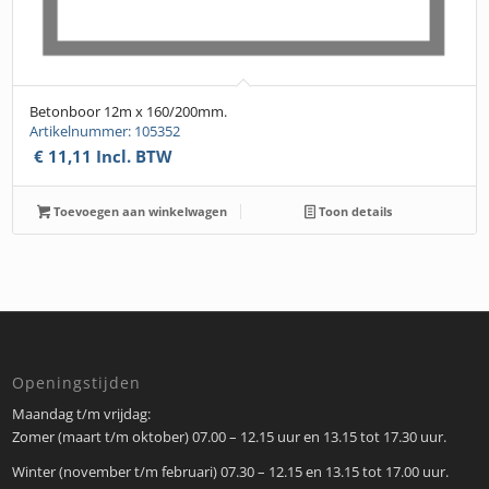
Betonboor 12m x 160/200mm.
Artikelnummer: 105352
€
11,11
Incl. BTW
Toevoegen aan winkelwagen
Toon details
Openingstijden
Maandag t/m vrijdag:
Zomer (maart t/m oktober) 07.00 – 12.15 uur en 13.15 tot 17.30 uur.
Winter (november t/m februari) 07.30 – 12.15 en 13.15 tot 17.00 uur.