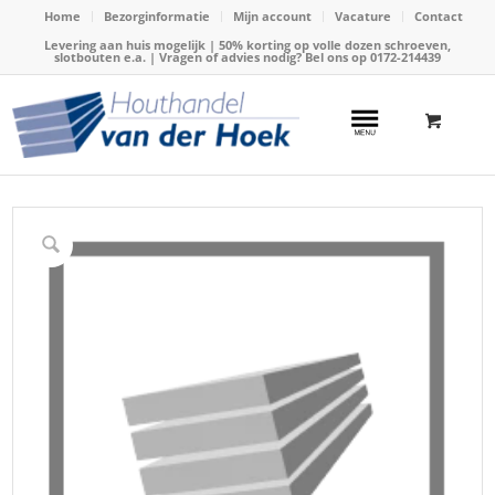
Home
Bezorginformatie
Mijn account
Vacature
Contact
Levering aan huis mogelijk | 50% korting op volle dozen schroeven,
slotbouten e.a. | Vragen of advies nodig? Bel ons op
0172-214439
Home
/
Webshop
/
Overige producten
/
Schapengaas th. verzinkt licht 9/18x 100cm x 50m, 1.95/2.45