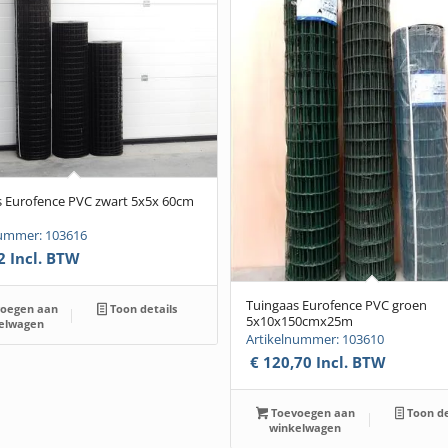
s Eurofence PVC zwart 5x5x 60cm
nummer: 103616
2
Incl. BTW
Tuingaas Eurofence PVC groen
oegen aan
Toon details
5x10x150cmx25m
elwagen
Artikelnummer: 103610
€
120,70
Incl. BTW
Toevoegen aan
Toon de
winkelwagen