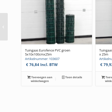
Plank hardhout
20x100mm x 450cm
(Angelim vermelho)W
Tuingaas Eurofence PVC groen
Tuingaa
5x10x100cmx25m
x 25m
Artikelnummer: 103607
Artikel
€
76,84
Incl. BTW
€
79,9
Toevoegen aan
Toon details
Toev
winkelwagen
wink