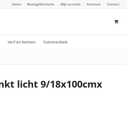
Home
Bezorginformatie
Mijn account
Vacature
Contact
n
Verf en beitsen
Tuinmeubels
nkt licht 9/18x100cmx