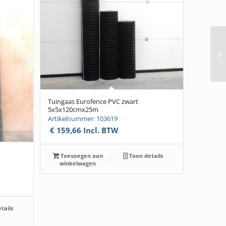
Sc
10
Tuingaas Eurofence PVC zwart
5x5x120cmx25m
Artikelnummer: 103619
€
159,66
Incl. BTW
Toevoegen aan
Toon details
winkelwagen
tails