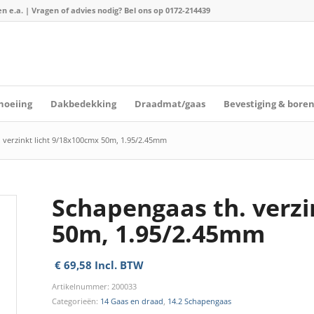
n e.a. | Vragen of advies nodig? Bel ons op
0172-214439
hoeiing
Dakbedekking
Draadmat/gaas
Bevestiging & bore
 verzinkt licht 9/18x100cmx 50m, 1.95/2.45mm
Schapengaas th. verzi
50m, 1.95/2.45mm
€
69,58
Incl. BTW
Artikelnummer:
200033
Categorieën:
14 Gaas en draad
,
14.2 Schapengaas