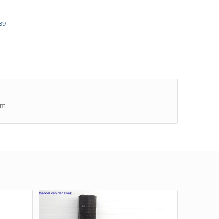
39
mm