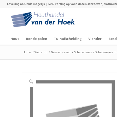
Levering aan huis mogelijk | 50% korting op volle dozen schroeven, slotboute
Hout
Ronde palen
Tuinafscheiding
Vlonder
Besc
Home
/
Webshop
/
Gaas en draad
/
Schapengaas
/
Schapengaas th.