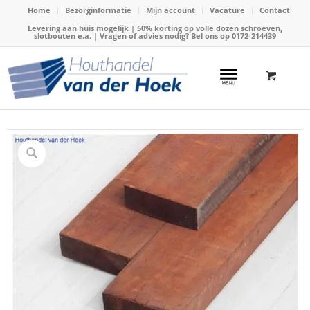
Home
Bezorginformatie
Mijn account
Vacature
Contact
Levering aan huis mogelijk | 50% korting op volle dozen schroeven,
slotbouten e.a. | Vragen of advies nodig? Bel ons op
0172-214439
Home
/
Webshop
/
Hardhout
/
Hardhouten balken
/
Balk hardhout 50x150mm x 300cm (Angelim vermelho)