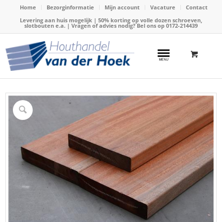
Home
Bezorginformatie
Mijn account
Vacature
Contact
Levering aan huis mogelijk | 50% korting op volle dozen schroeven,
slotbouten e.a. | Vragen of advies nodig? Bel ons op
0172-214439
Home
/
Webshop
/
Hardhout
/
Hardhouten balken
/
Plank hardhout 35x240mm x 550cm geschaafd (Angelim Vermel)