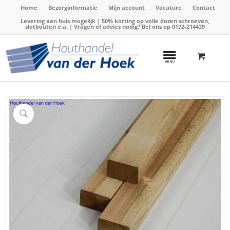
Home
Bezorginformatie
Mijn account
Vacature
Contact
Levering aan huis mogelijk | 50% korting op volle dozen schroeven,
slotbouten e.a. | Vragen of advies nodig? Bel ons op
0172-214439
Home
/
Webshop
/
Geïmpregneerd hout
/
Geïmpregneerde balken
/
Balk geimpregneerd 45x70mm x 240cm geschaafd