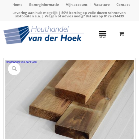
Home
Bezorginformatie
Mijn account
Vacature
Contact
Levering aan huis mogelijk | 50% korting op volle dozen schroeven,
slotbouten e.a. | Vragen of advies nodig? Bel ons op
0172-214439
Home
/
Webshop
/
Geïmpregneerd hout
/
Geïmpregneerde balken
/
Balk geimpregneerd 45x145mm x 300cm geschaafd