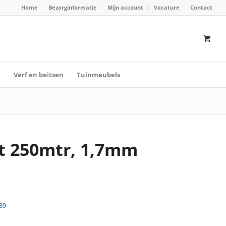
Home
Bezorginformatie
Mijn account
Vacature
Contact
n
Verf en beitsen
Tuinmeubels
kt 250mtr, 1,7mm
39