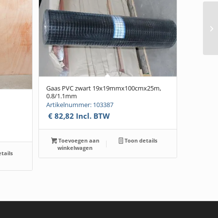
Gaas PVC zwart 19x19mmx100cmx25m,
0.8/1.1mm
Artikelnummer: 103387
€
82,82
Incl. BTW
Toevoegen aan
Toon details
winkelwagen
tails