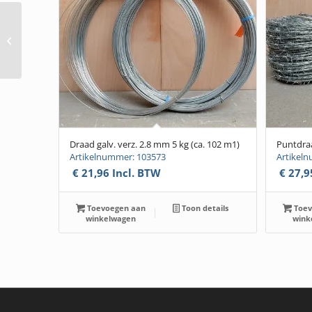
Schapengaas th. verzinkt
zwaar
9/18x100cmx50mx3,7/2,6mm
Draad galv. verz. 2.8 mm 5 kg (ca. 102 m1)
Puntdraa
Artikelnummer: 103573
Artikel
€
21,96
Incl. BTW
€
27,9
Toevoegen aan
Toon details
Toev
winkelwagen
wink