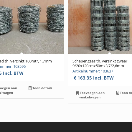
d th. verzinkt 100mtr, 1,7mm
Schapengaas th. verzinkt zwaar
9/20x120cmx50mx3,7/2,6mm
nummer: 103596
Artikelnummer: 103637
5
Incl. BTW
€
163,35
Incl. BTW
oegen aan
Toon details
elwagen
Toevoegen aan
Toon de
winkelwagen