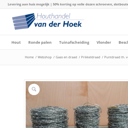
Levering aan huis mogelijk | 50% korting op volle dozen schroeven, slotboute
Hout
Ronde palen
Tuinafscheiding
Vlonder
Besc
Home
/
Webshop
/
Gaas en draad
/
Prikkeldraad
/
Puntdraad th. v