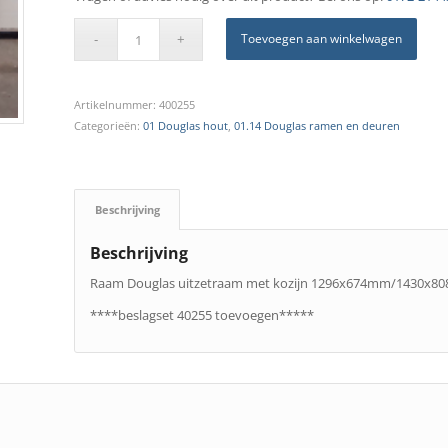
Toevoegen aan winkelwagen
Artikelnummer:
400255
Categorieën:
01 Douglas hout
,
01.14 Douglas ramen en deuren
Beschrijving
Beschrijving
Raam Douglas uitzetraam met kozijn 1296x674mm/1430x
****beslagset 40255 toevoegen*****