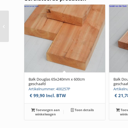
Vlonderplank Douglas
27x145mm x 400cm
geschaafdW
Balk Douglas 65x240mm x 600cm
Balk Do
geschaafd
geschaa
Artikelnummer: 400257P
Artikel
€
99,90
Incl. BTW
€
21,7
Toevoegen aan
Toon details
Toev
winkelwagen
wink