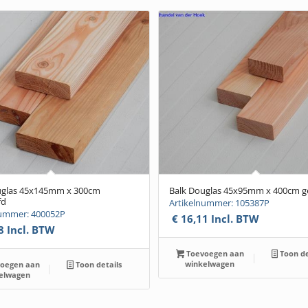
uglas 45x145mm x 300cm
Balk Douglas 45x95mm x 400cm g
fd
Artikelnummer: 105387P
nummer: 400052P
€
16,11
Incl. BTW
8
Incl. BTW
Toevoegen aan
Toon de
winkelwagen
oegen aan
Toon details
elwagen