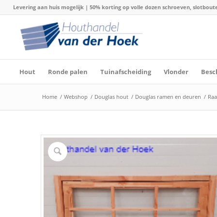
Levering aan huis mogelijk | 50% korting op volle dozen schroeven, slotboute
Hout
Ronde palen
Tuinafscheiding
Vlonder
Besc
Home
/
Webshop
/
Douglas hout
/
Douglas ramen en deuren
/
Raa