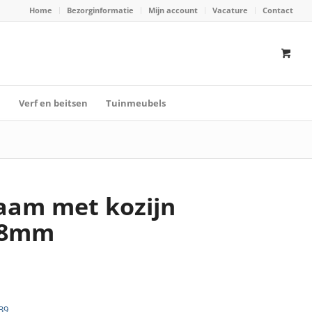
Home
Bezorginformatie
Mijn account
Vacature
Contact
n
Verf en beitsen
Tuinmeubels
aam met kozijn
08mm
39