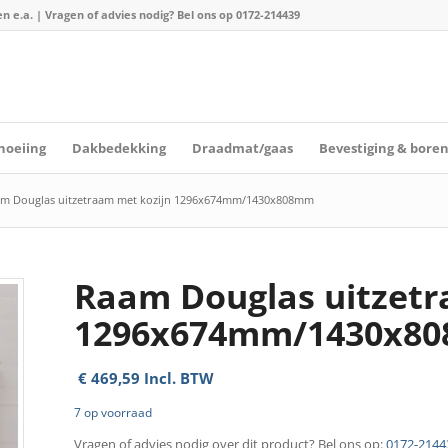
n e.a. | Vragen of advies nodig? Bel ons op
0172-214439
hoeiing
Dakbedekking
Draadmat/gaas
Bevestiging & bore
m Douglas uitzetraam met kozijn 1296x674mm/1430x808mm
Raam Douglas uitzetr
1296x674mm/1430x8
€
469,59
Incl. BTW
7 op voorraad
Vragen of advies nodig over dit product? Bel ons op:
0172-2144