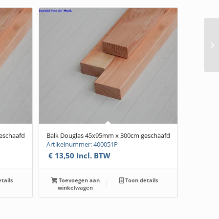
eschaafd
Balk Douglas 45x95mm x 300cm geschaafd
Artikelnummer: 400051P
€
13,50
Incl. BTW
tails
Toevoegen aan
Toon details
winkelwagen