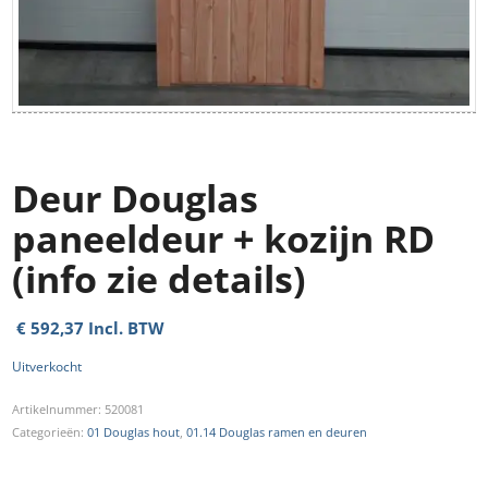
Deur Douglas
paneeldeur + kozijn RD
(info zie details)
€
592,37
Incl. BTW
Uitverkocht
Artikelnummer:
520081
Categorieën:
01 Douglas hout
,
01.14 Douglas ramen en deuren