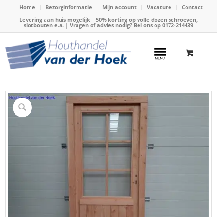
Home
Bezorginformatie
Mijn account
Vacature
Contact
Levering aan huis mogelijk | 50% korting op volle dozen schroeven,
slotbouten e.a. | Vragen of advies nodig? Bel ons op
0172-214439
Home
/
Webshop
/
Douglas hout
/
Douglas ramen en deuren
/
Deur Douglas paneeldeur + kozijn RD (info zie details)