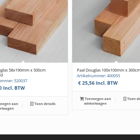
uglas 58x190mm x 500cm
Paal Douglas 100x100mm x 300c
fd
Artikelnummer: 400055
nummer: 520037
€
25,56
Incl. BTW
0
Incl. BTW
Toevoegen aan
Toon de
winkelwagen
oegen aan
Toon details
elwagen