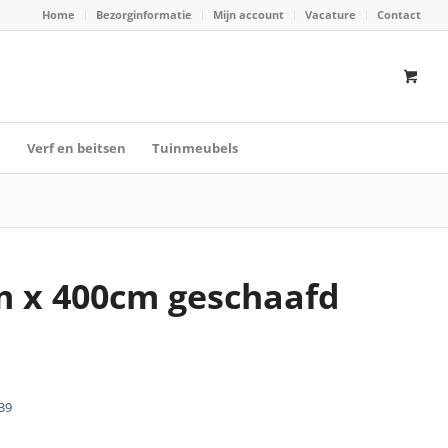
Home
Bezorginformatie
Mijn account
Vacature
Contact
n
Verf en beitsen
Tuinmeubels
m x 400cm geschaafd
39