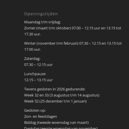
Openingstijden
Maandag t/m vrijdag:
Zomer (maart t/m oktober) 07.00 – 12.15 uur en 13.15 tot
17.30 uur.
Winter (november t/m februari) 07.30 – 12.15 en 13.15 tot
17.00 uur.
Zaterdag:
07.30 – 12.15 uur
Lunchpauze:
12.15 – 13.15 uur
Tevens gesloten in 2026 gedurende:
Week 32 en 33 (3 augustus t/m 14 augustus)
Week 52 (25 december t/m 1 januari)
Gesloten op:
Zon- en feestdagen
Biddag (tweede woensdag van maart)
Dankdag (eerste woensdag van november)