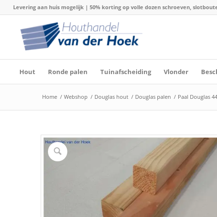
Levering aan huis mogelijk | 50% korting op volle dozen schroeven, slotboute
Hout
Ronde palen
Tuinafscheiding
Vlonder
Besc
Home
/
Webshop
/
Douglas hout
/
Douglas palen
/
Paal Douglas 4