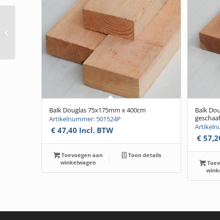
Balk Douglas
75x225mm x 600cm
Balk Douglas 75x175mm x 400cm
Balk Do
geschaa
Artikelnummer: 501524P
Artikel
€
47,40
Incl. BTW
€
57,2
Toevoegen aan
Toon details
winkelwagen
Toev
wink