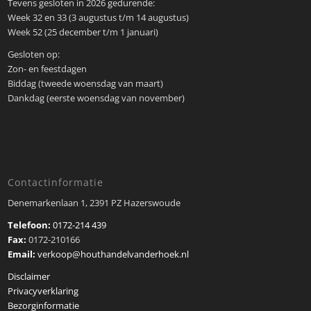
Tevens gesloten in 2026 gedurende:
Week 32 en 33 (3 augustus t/m 14 augustus)
Week 52 (25 december t/m 1 januari)
Gesloten op:
Zon- en feestdagen
Biddag (tweede woensdag van maart)
Dankdag (eerste woensdag van november)
Contactinformatie
Denemarkenlaan 1, 2391 PZ Hazerswoude
Telefoon:
0172-214 439
Fax:
0172-210166
Email:
verkoop@houthandelvanderhoek.nl
Disclaimer
Privacyverklaring
Bezorginformatie