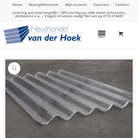
Home
Bezorginformatie
Mijn account
Vacature
Contact
Levering aan huis mogelijk | 50% korting op volle dozen schroeven,
slotbouten e.a. | Vragen of advies nodig? Bel ons op
0172-214439
Home
/
Webshop
/
Dakbedekking
/
Golfplaat polycarbonaat
/
Golfplaat driewandig polycarbonaat 153x110cm