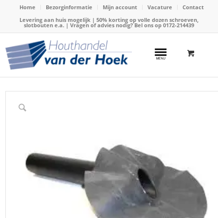
Home
Bezorginformatie
Mijn account
Vacature
Contact
Levering aan huis mogelijk | 50% korting op volle dozen schroeven,
slotbouten e.a. | Vragen of advies nodig? Bel ons op
0172-214439
Home
/
Webshop
/
Dakbedekking
/
EPDM accesoires
/
EPDM dakdoorvoer Ø 75mm, graden