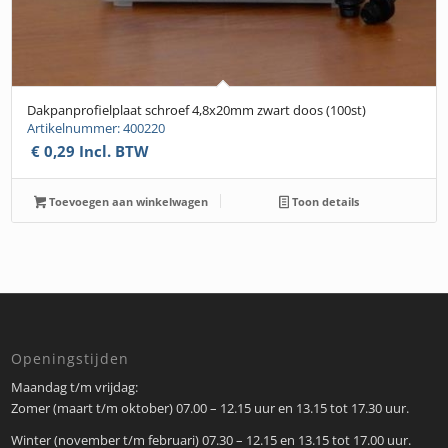
Dakpanprofielplaat schroef 4,8x20mm zwart doos (100st)
Artikelnummer: 400220
€
0,29
Incl. BTW
Toevoegen aan winkelwagen
Toon details
Openingstijden
Maandag t/m vrijdag:
Zomer (maart t/m oktober) 07.00 – 12.15 uur en 13.15 tot 17.30 uur.
Winter (november t/m februari) 07.30 – 12.15 en 13.15 tot 17.00 uur.