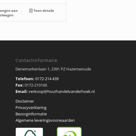
oegen aan
Toon details
elwagen
Contactinformatie
Denemarkenlaan 1, 2391 PZ Hazerswoude
Telefoon:
0172-214 439
Fax:
0172-210166
Email:
verkoop@houthandelvanderhoek.nl
Disclaimer
Privacyverklaring
Bezorginformatie
Algemene leveringsvoorwaarden