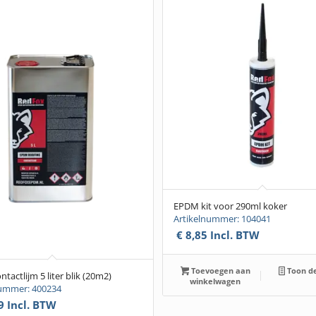
EPDM kit voor 290ml koker
Artikelnummer: 104041
€
8,85
Incl. BTW
Toevoegen aan
Toon de
tactlijm 5 liter blik (20m2)
winkelwagen
nummer: 400234
9
Incl. BTW