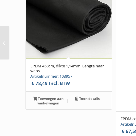
EPDM Daktrim
aluminium zwart
60x64mm 250cm
EPDM 458cm, dikte 1,14mm. Lengte naar
wens
Artikelnummer: 103957
€
78,49
Incl. BTW
Toevoegen aan
Toon details
winkelwagen
EPDM con
Artikel
€
67,5