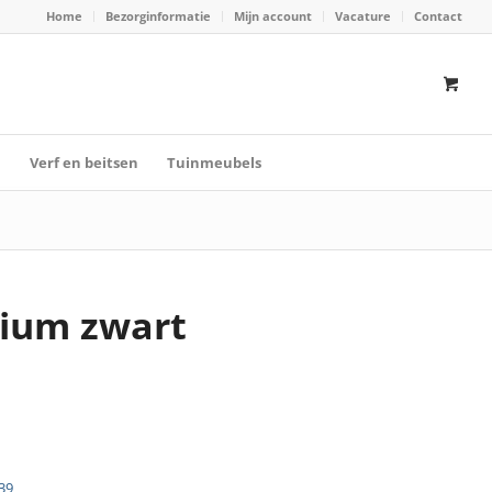
Home
Bezorginformatie
Mijn account
Vacature
Contact
n
Verf en beitsen
Tuinmeubels
ium zwart
39