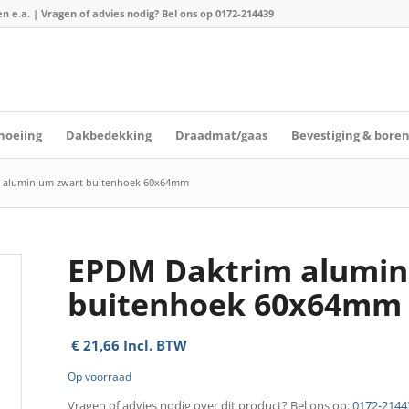
n e.a. | Vragen of advies nodig? Bel ons op
0172-214439
hoeiing
Dakbedekking
Draadmat/gaas
Bevestiging & bore
 aluminium zwart buitenhoek 60x64mm
EPDM Daktrim alumin
buitenhoek 60x64mm
€
21,66
Incl. BTW
Op voorraad
Vragen of advies nodig over dit product? Bel ons op:
0172-2144