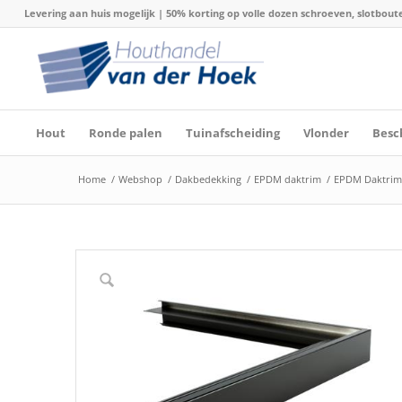
Levering aan huis mogelijk | 50% korting op volle dozen schroeven, slotboute
Hout
Ronde palen
Tuinafscheiding
Vlonder
Besc
Home
/
Webshop
/
Dakbedekking
/
EPDM daktrim
/
EPDM Daktrim