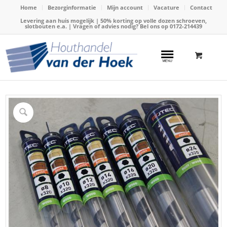
Home
Bezorginformatie
Mijn account
Vacature
Contact
Levering aan huis mogelijk | 50% korting op volle dozen schroeven,
slotbouten e.a. | Vragen of advies nodig? Bel ons op
0172-214439
Home
/
Webshop
/
Boren
/
Slangenboren
/
Slangenboor Gold-line x250x320mm (Azobe)