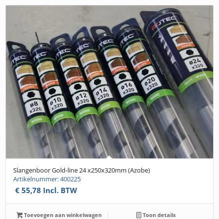
Slangenboor Gold-line 24 x250x320mm (Azobe)
Artikelnummer: 400225
€
55,78
Incl. BTW
Toevoegen aan winkelwagen
Toon details