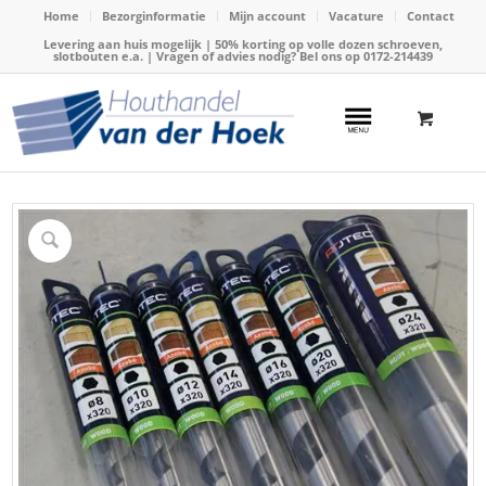
Home
Bezorginformatie
Mijn account
Vacature
Contact
Levering aan huis mogelijk | 50% korting op volle dozen schroeven,
slotbouten e.a. | Vragen of advies nodig? Bel ons op
0172-214439
Home
/
Webshop
/
Boren
/
Slangenboren
/
Slangenboor Gold-line x250x320mm (Azobe)