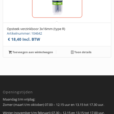
Opsteek verzinkboor 3x16mm (type R)
Artikelnummer: 104642
€
18,40
Incl. BTW
Toevoegen aan winkelwagen
Toon details
Openingstijden
Maandag t/m vrijdag:
Zomer (maart t/m oktober) 07.00 – 12.15 uur en 13.15 tot 17.30 uur.
Winter (november t/m februari) 07.30 – 12.15 en 13.15 tot 17.00 uur.