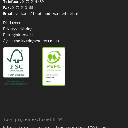
Telefoon:
0172-214 439
Fax:
0172-210166
Email:
verkoop@houthandelvanderhoek.nl
Disclaimer
Privacyverklaring
Bezorginformatie
Algemene leveringsvoorwaarden
Toon prijzen exclusief BTW
Klik op de knop hieronder om de prijzen exclusief BTW te tonen.