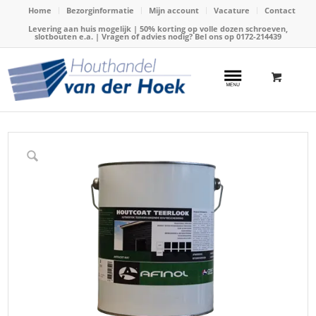
Home
Bezorginformatie
Mijn account
Vacature
Contact
Levering aan huis mogelijk | 50% korting op volle dozen schroeven,
slotbouten e.a. | Vragen of advies nodig? Bel ons op
0172-214439
Home
/
Webshop
/
Verf en Beitsen
/
Beits OAF
/
OAF Houtcoat Teerlook Antraciet mat ltr