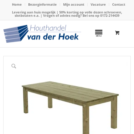
Home
Bezorginformatie
Mijn account
Vacature
Contact
Levering aan huis mogelijk | 50% korting op volle dozen schroeven,
slotbouten e.a. | Vragen of advies nodig? Bel ons op
0172-214439
Home
/
Webshop
/
Tuinmeubels
/
Tuintafels
/
Tafel Lisse 221x100cm (Talen 0552)