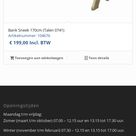
Bank Sneek 170cm (Talen 0741)
Artikelnummer: 104676
€
199,00
Incl. BTW
Toevoegen aan winkelwagen
Toon details
Openingstijden
Maandag t/m vrijdag:
Zomer (maart t/m oktober) 07.00 – 12.15 uur en 13.15 tot 17.30 uur.
Winter (november t/m februari) 07.30 – 12.15 en 13.15 tot 17.00 uur.