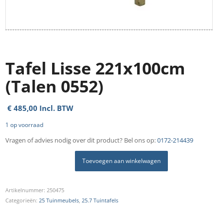
Tafel Lisse 221x100cm
(Talen 0552)
€
485,00
Incl. BTW
1 op voorraad
Vragen of advies nodig over dit product? Bel ons op:
0172-214439
Toevoegen aan winkelwagen
Artikelnummer:
250475
Categorieën:
25 Tuinmeubels
,
25.7 Tuintafels