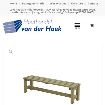
Home
Bezorginformatie
Mijn account
Vacature
Contact
Levering aan huis mogelijk | 50% korting op volle dozen schroeven,
slotbouten e.a. | Vragen of advies nodig? Bel ons op
0172-214439
Home
/
Webshop
/
Tuinmeubels
/
Tuinbanken
/
Bank Zeist zonder leuning 180cm (Talen 0444)