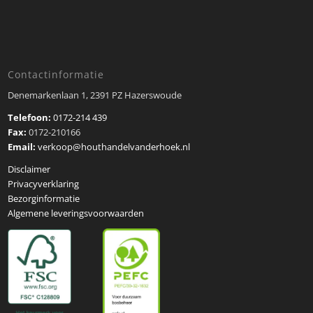
Contactinformatie
Denemarkenlaan 1, 2391 PZ Hazerswoude
Telefoon:
0172-214 439
Fax:
0172-210166
Email:
verkoop@houthandelvanderhoek.nl
Disclaimer
Privacyverklaring
Bezorginformatie
Algemene leveringsvoorwaarden