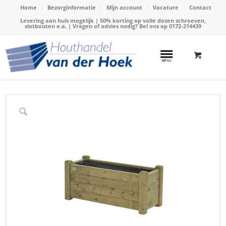
Home
Bezorginformatie
Mijn account
Vacature
Contact
Levering aan huis mogelijk | 50% korting op volle dozen schroeven,
slotbouten e.a. | Vragen of advies nodig? Bel ons op
0172-214439
Home
/
Webshop
/
Tuinmeubels
/
Bloembakken
/
Bloembak Horst 40x100cm, 35mm (Talen 4010)