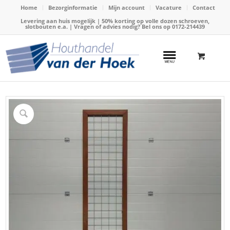
Home
Bezorginformatie
Mijn account
Vacature
Contact
Levering aan huis mogelijk | 50% korting op volle dozen schroeven,
slotbouten e.a. | Vragen of advies nodig? Bel ons op
0172-214439
Home
/
Webshop
/
Tuinafscheiding
/
Kaderschermen
/
Tuinscherm hardhout kader (10) 180x 60cm